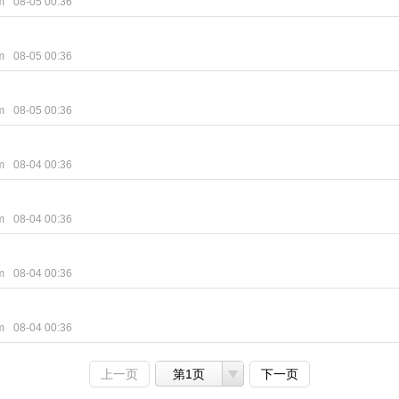
m
08-05 00:36
m
08-05 00:36
m
08-05 00:36
m
08-04 00:36
m
08-04 00:36
m
08-04 00:36
m
08-04 00:36
上一页
第1页
下一页