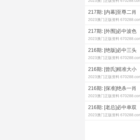
2023澳门正版资料 670288.co
217期: [内幕]至尊二肖
2023澳门正版资料 670288.co
217期: [外围]必中波色
2023澳门正版资料 670288.co
216期: [绝版]必中三头
2023澳门正版资料 670288.co
216期: [曾氏]精准大小
2023澳门正版资料 670288.co
216期: [保准]绝杀一肖
2023澳门正版资料 670288.co
216期: [老总]必中单双
2023澳门正版资料 670288.co