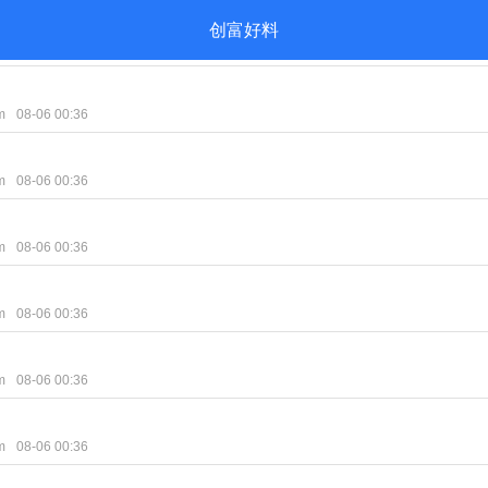
创富好料
m
08-06 00:36
m
08-06 00:36
m
08-06 00:36
m
08-06 00:36
m
08-06 00:36
m
08-06 00:36